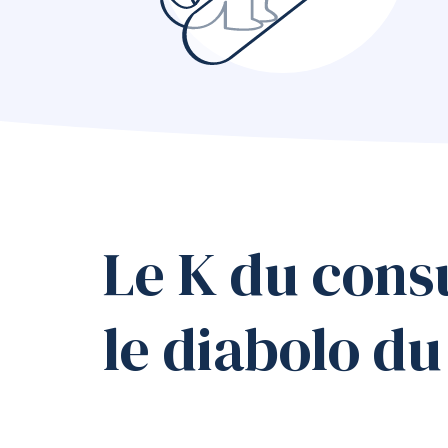
comporte
bu
Méthodo
Né
séquentie
ou
In
intensive
en
Moment
de
vérité
Le K du consu
le diabolo du