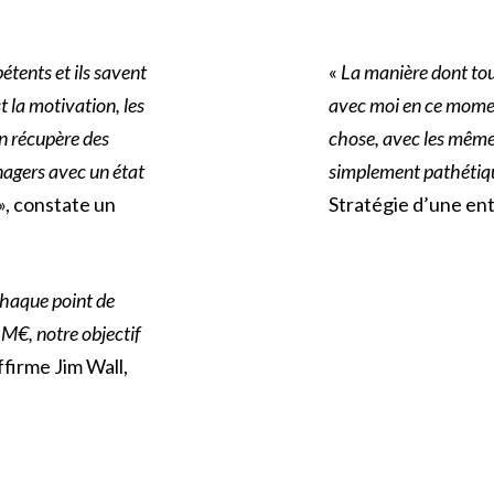
étents et ils savent
«
La manière dont to
st la motivation, les
avec moi en ce mome
 récupère des
chose, avec les mêmes
nagers avec un état
simplement pathétiq
», constate un
Stratégie d’une en
chaque point de
M€, notre objectif
affirme Jim Wall,