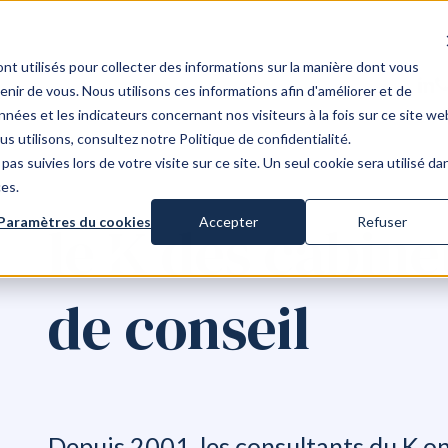
nt utilisés pour collecter des informations sur la manière dont vous
link
p
ir de vous. Nous utilisons ces informations afin d'améliorer et de
nées et les indicateurs concernant nos visiteurs à la fois sur ce site we
us utilisons, consultez notre Politique de confidentialité.
agnement
pas suivies lors de votre visite sur ce site. Un seul cookie sera utilisé da
ces.
anagement
le
des cabine
érarchique
Paramètres du cookies
Accepter
Refuser
triciel
de conseil
éveloppement
ommercial
ent
oopération
Depuis 2001, les consultants du K 
eam