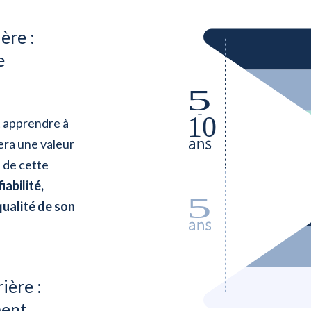
ère :
e
t apprendre à
era une valeur
s de cette
iabilité,
qualité de son
ière :
ment