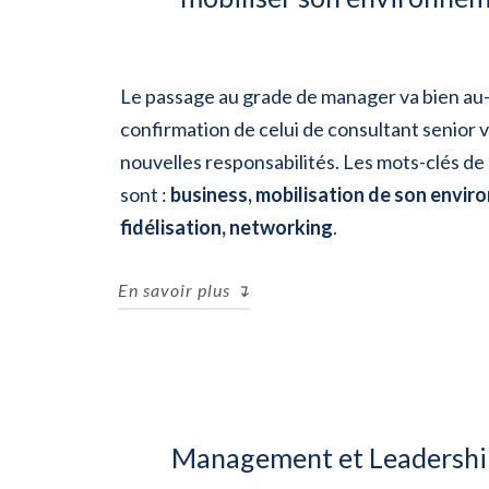
Le passage au grade de manager va bien au
confirmation de celui de consultant senior 
nouvelles responsabilités. Les mots-clés de
sont :
business, mobilisation de son envir
fidélisation, networking
.
En savoir plus ↴
Le passage du grade manager représente p
conseil, vers une nouvelle vision de son
l’émergence de nouvelles convictions fonda
effectuée, les critères de succès de la p
Management et Leadershi
individuel et collectif, pour la seconde.