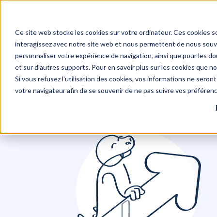
Skip
to
Ce site web stocke les cookies sur votre ordinateur. Ces cookies so
main
interagissez avec notre site web et nous permettent de nous souven
content
personnaliser votre expérience de navigation, ainsi que pour les don
et sur d'autres supports. Pour en savoir plus sur les cookies que no
L’accomp
Si vous refusez l'utilisation des cookies, vos informations ne seront 
votre navigateur afin de se souvenir de ne pas suivre vos préféren
de
M
petits
hi
groupes
et
par
ma
Le
D
K
c
Changem
C
culturel
et
et
t