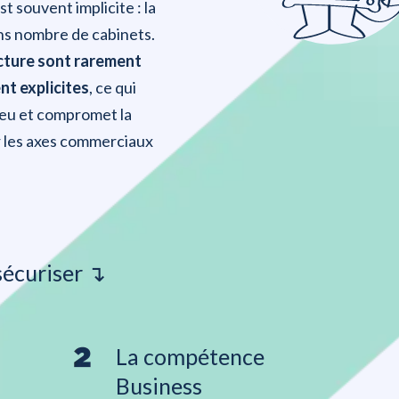
t souvent implicite : la
ans nombre de cabinets.
ructure sont rarement
nt explicites
, ce qui
jeu et compromet la
r les axes commerciaux
sécuriser ↴
La compétence
Business