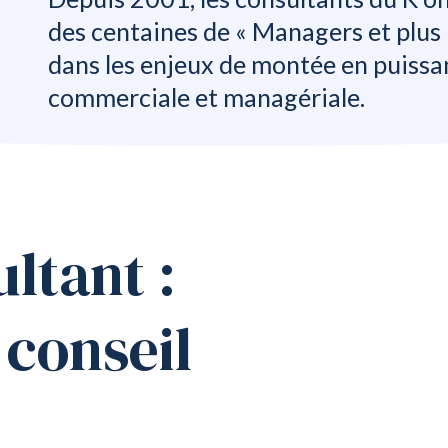
mental
ilding
des centaines de « Managers et plus 
logie
dans les enjeux de montée en puissa
gociation
lle
commerciale et managériale.
ter-
treprises
s
ltant :
 conseil